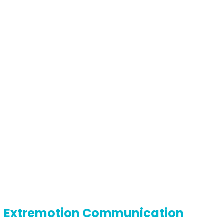
Années
d'experience
24
Extremotion Communication
est