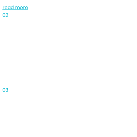
read more
02
... des vidéos
tutoriaux
Expliquer le fonctionnement de votre produits et
soulager votre SAV.
03
... des vidéos
storytelling.