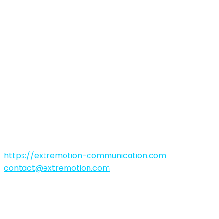
Mentions
légales
EXTREMOTION COMMUNICATION
Société par Actions Simplifiées au capitale de 8 000€
101 rue de Sèvres, 92100 Boulogne Billancourt, France
https://extremotion-communication.com
contact@extremotion.com
Ce site est édité par :
Dénomination ou raison sociale : Extremotion
Communication