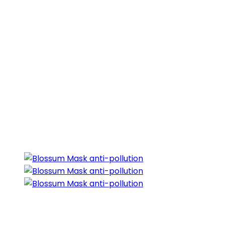
Blossum Mask anti-
pollution
Réalisation d’un shooting photo pour la marque de
masques anti-pollution Blossum. Ces photos sont
utilisées sur le packaging mais aussi pour la
communication du produit, sur internet et lors de
salons.