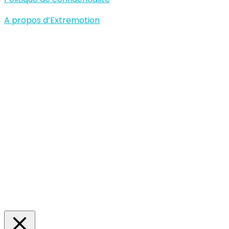
A propos d’Extremotion
Nous contacter
+33 (0)6 60 85 06 84
contact@extremotion.com
Paris, France
Nous utilisons des cookies sur notre site Web pour vous
offrir l'expérience la plus pertinente en mémorisant
vos préférences et les visites répétées. En cliquant sur
«Accepter», vous consentez à l'utilisation de TOUS les
cookies.
Réglages
Accepter
Manage consent