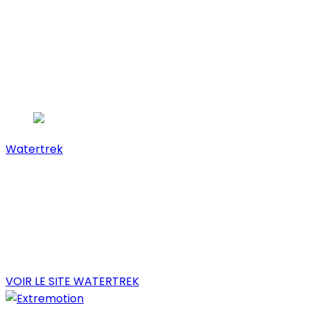
Fondation Watertrek,
site internet
Watertrek
est une association franco-britannique à
caractère non lucratif investie dans la protection des
écosystèmes aquatiques. Elle propose une approche
de l’éducation environnementale et de la science
participative originale, ludique et physique basée sur la
pratique du stand up paddle. Réalisation du site
internet sous WordPress.
VOIR LE SITE WATERTREK