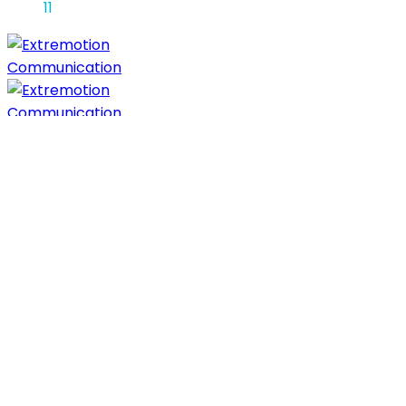
11
Copyright © 2018.
Articles
Bouchon d’objectif universel Kuvrd
Fixation de bouche GoPro ou Bite Mount
Avoir gratuitement plus d’abonnés Facebook
En savoir plus