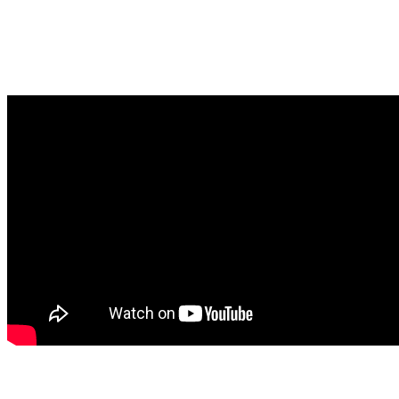
Caseproof, coques éta
Caseproof est une société spécialisé dans les coques ét