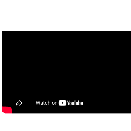
Filipe Meira, pro paddle 
Vidéo interview réalisée à Lagoa de Albufeira au Portug