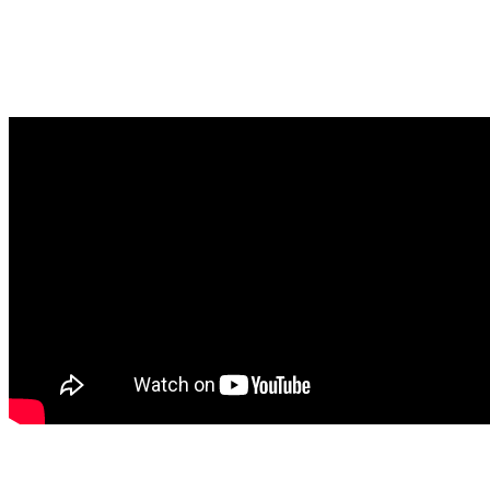
Pwr-Foil, dream to fly
Vidéo Pwr-Foil efoil électrique français avec des