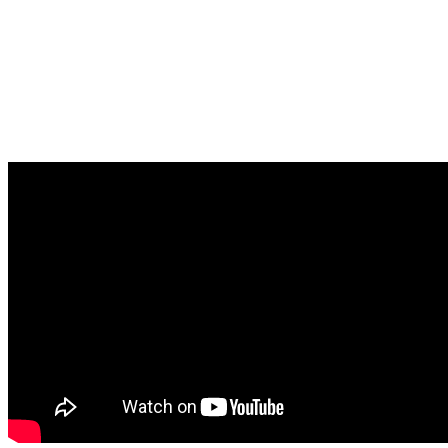
Woodstache &
Anonym Paddle