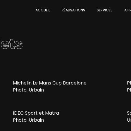
ACCUEIL
RÉALISATIONS
SERVICES
A P
jets
Michelin Le Mans Cup Barcelone
P
Photo, Urbain
P
IDEC Sport et Matra
S
Photo, Urbain
U