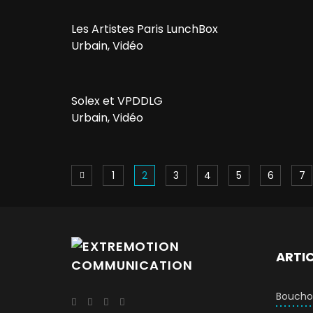
Les Artistes Paris LunchBox
Urbain, Vidéo
Solex et VPDDLG
Urbain, Vidéo
1
2
3
4
5
6
7
ARTI
Bouchon